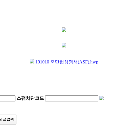
191010 축단협성명서(ASF).hwp
스팸차단코드